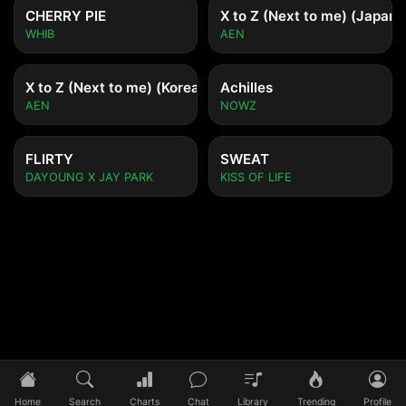
CHERRY PIE
X to Z (Next to me) (Japane
WHIB
AEN
X to Z (Next to me) (Korean ver.)
Achilles
AEN
NOWZ
FLIRTY
SWEAT
DAYOUNG X JAY PARK
KISS OF LIFE
Tidak ada lagu yang diputar
Pilih lagu untuk mulai mendengarkan
Home
Search
Charts
Chat
Library
Trending
Profile