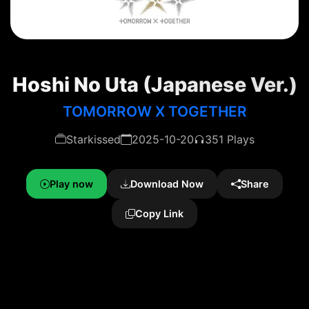
Hoshi No Uta (Japanese Ver.)
TOMORROW X TOGETHER
Starkissed
2025-10-20
351 Plays
Play now
Download Now
Share
Copy Link