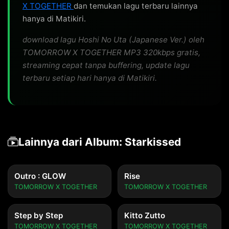
X TOGETHER
dan temukan lagu terbaru lainnya
hanya di Matikiri.
download lagu Hoshi No Uta (Japanese Ver.) oleh
TOMORROW X TOGETHER MP3 320kbps gratis,
streaming cepat tanpa buffering, update lagu
terbaru setiap hari hanya di Matikiri.
Lainnya dari Album: Starkissed
Outro : GLOW
Rise
TOMORROW X TOGETHER
TOMORROW X TOGETHER
Step by Step
Kitto Zutto
TOMORROW X TOGETHER
TOMORROW X TOGETHER