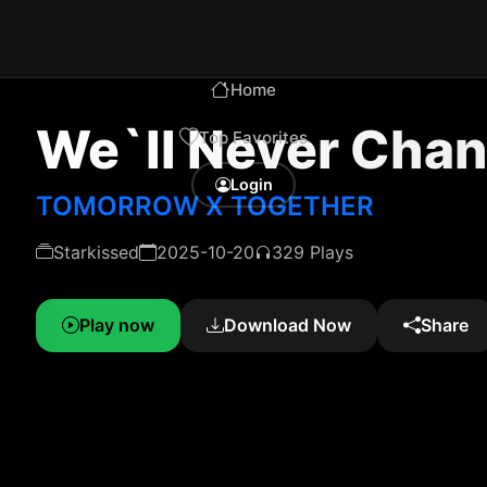
Home
We`ll Never Cha
Top Favorites
Login
TOMORROW X TOGETHER
Starkissed
2025-10-20
329 Plays
Play now
Download Now
Share