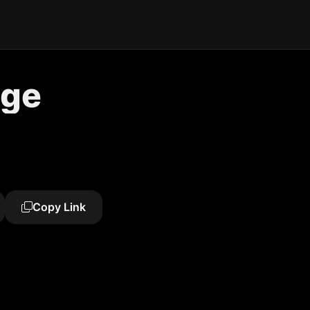
nge
Copy Link