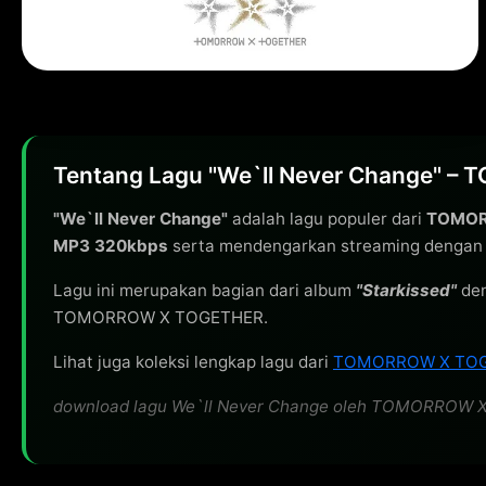
Tentang Lagu "We`ll Never Change" 
"We`ll Never Change"
adalah lagu populer dari
TOMOR
MP3 320kbps
serta mendengarkan streaming dengan ku
Lagu ini merupakan bagian dari album
"Starkissed"
den
TOMORROW X TOGETHER.
Lihat juga koleksi lengkap lagu dari
TOMORROW X TO
download lagu We`ll Never Change oleh TOMORROW X TO