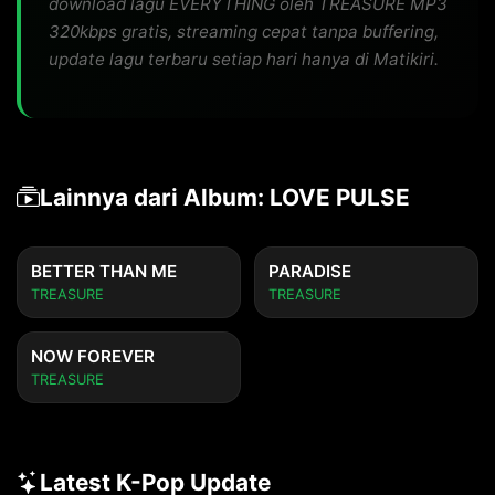
download lagu EVERYTHING oleh TREASURE MP3
320kbps gratis, streaming cepat tanpa buffering,
update lagu terbaru setiap hari hanya di Matikiri.
Lainnya dari Album: LOVE PULSE
BETTER THAN ME
PARADISE
TREASURE
TREASURE
NOW FOREVER
TREASURE
Latest K-Pop Update