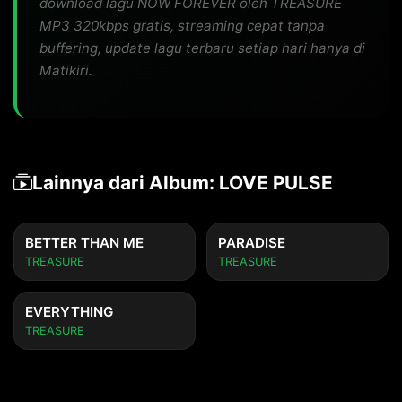
download lagu NOW FOREVER oleh TREASURE
MP3 320kbps gratis, streaming cepat tanpa
buffering, update lagu terbaru setiap hari hanya di
Matikiri.
Lainnya dari Album: LOVE PULSE
BETTER THAN ME
PARADISE
TREASURE
TREASURE
EVERYTHING
TREASURE