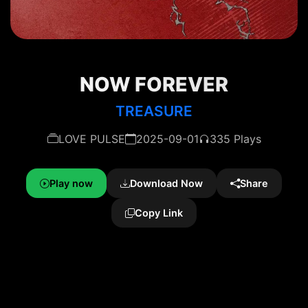
NOW FOREVER
TREASURE
LOVE PULSE
2025-09-01
335 Plays
Play now
Download Now
Share
Copy Link