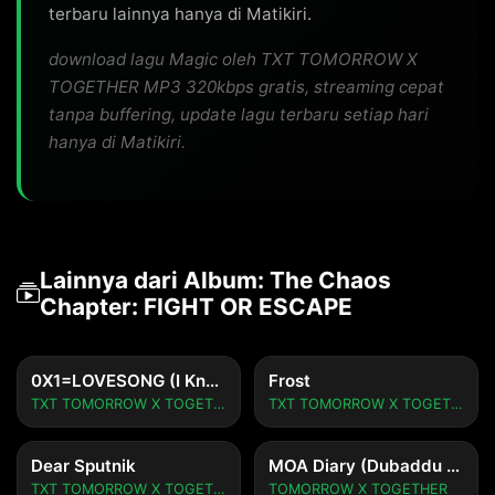
terbaru lainnya hanya di Matikiri.
download lagu Magic oleh TXT TOMORROW X
TOGETHER MP3 320kbps gratis, streaming cepat
tanpa buffering, update lagu terbaru setiap hari
hanya di Matikiri.
Lainnya dari Album: The Chaos
Chapter: FIGHT OR ESCAPE
0X1=LOVESONG (I Know I Love You) feat. Seori (Emocore Mix)
Frost
TXT TOMORROW X TOGETHER
TXT TOMORROW X TOGETHER
Dear Sputnik
MOA Diary (Dubaddu Wari Wari)
TXT TOMORROW X TOGETHER
TOMORROW X TOGETHER