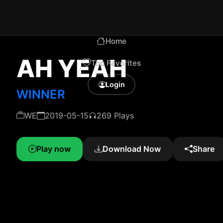
Home
AH YEAH
Top Favorites
Login
WINNER
WE
2019-05-15
269 Plays
Play now
Download Now
Share