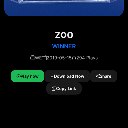
ZOO
WINNER
WE
2019-05-15
294 Plays
Play now
Download Now
Share
Copy Link