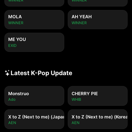
WINNER
WINNER
MOLA
AH YEAH
WINNER
WINNER
ME YOU
EXID
Latest K-Pop Update
Monstruo
CHERRY PIE
Ado
WHIB
X to Z (Next to me) (Japanese ver.)
X to Z (Next to me) (Korean 
AEN
AEN