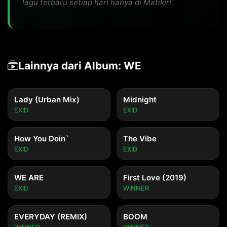
lagu terbaru setiap hari hanya di Matikiri.
Lainnya dari Album: WE
Lady (Urban Mix)
Midnight
EXID
EXID
How You Doin`
The Vibe
EXID
EXID
WE ARE
First Love (2019)
EXID
WINNER
EVERYDAY (REMIX)
BOOM