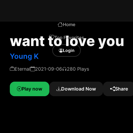
Home
want to love you
Top Favorites
Login
Young K
Eternal
2021-09-06
280 Plays
Play now
Download Now
Share