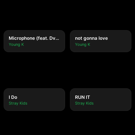
Microphone (feat. Dvwn)
not gonna love
Young K
Young K
I Do
RUN IT
Stray Kids
Stray Kids