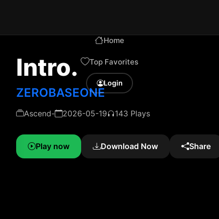
Home
Intro.
Top Favorites
Login
ZEROBASEONE
Ascend-
2026-05-19
143 Plays
Play now
Download Now
Share