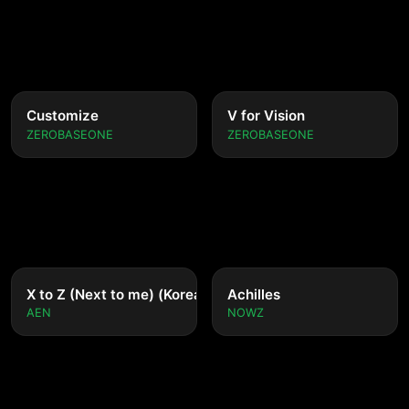
Customize
V for Vision
ZEROBASEONE
ZEROBASEONE
nese ver.)
X to Z (Next to me) (Korean ver.)
Achilles
AEN
NOWZ