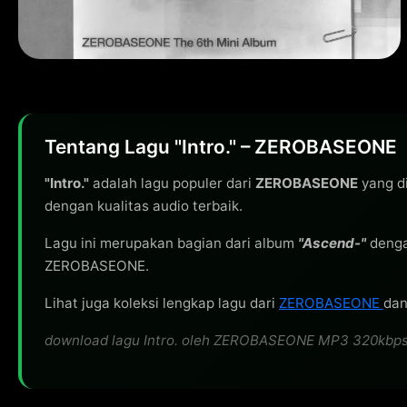
Tentang Lagu "Intro." – ZEROBASEONE
"Intro."
adalah lagu populer dari
ZEROBASEONE
yang di
dengan kualitas audio terbaik.
Lagu ini merupakan bagian dari album
"Ascend-"
denga
ZEROBASEONE.
Lihat juga koleksi lengkap lagu dari
ZEROBASEONE
dan
download lagu Intro. oleh ZEROBASEONE MP3 320kbps gra