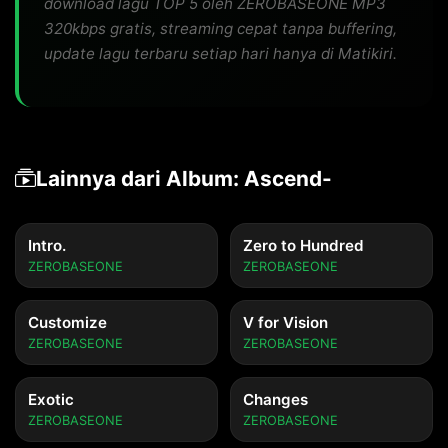
download lagu TOP 5 oleh ZEROBASEONE MP3
320kbps gratis, streaming cepat tanpa buffering,
update lagu terbaru setiap hari hanya di Matikiri.
Lainnya dari Album: Ascend-
Intro.
Zero to Hundred
ZEROBASEONE
ZEROBASEONE
Customize
V for Vision
ZEROBASEONE
ZEROBASEONE
Exotic
Changes
ZEROBASEONE
ZEROBASEONE