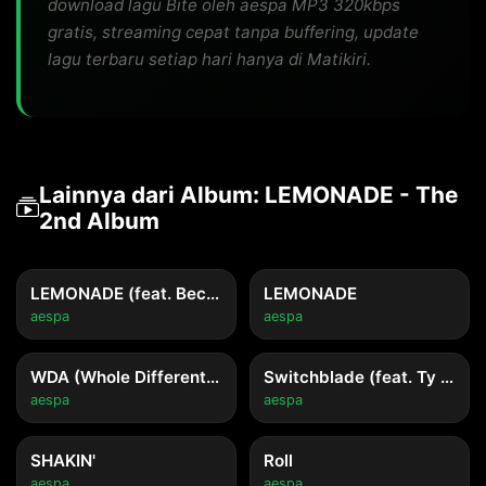
download lagu Bite oleh aespa MP3 320kbps
gratis, streaming cepat tanpa buffering, update
lagu terbaru setiap hari hanya di Matikiri.
Lainnya dari Album: LEMONADE - The
2nd Album
LEMONADE (feat. Becky G)
LEMONADE
aespa
aespa
WDA (Whole Different Animal) (feat. G-DRAGON)
Switchblade (feat. Ty Dolla $ign)
aespa
aespa
SHAKIN'
Roll
aespa
aespa