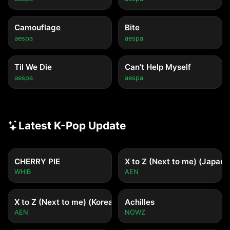
Camouflage
Bite
aespa
aespa
Til We Die
Can't Help Myself
aespa
aespa
Latest K-Pop Update
CHERRY PIE
X to Z (Next to me) (Japane
WHIB
AEN
X to Z (Next to me) (Korean ver.)
Achilles
AEN
NOWZ