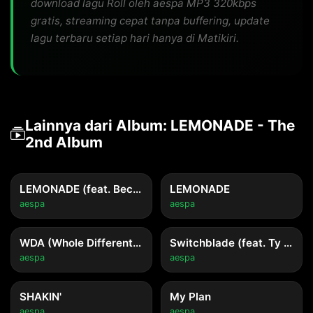
download lagu Roll oleh aespa MP3 320kbps
gratis, streaming cepat tanpa buffering, update
lagu terbaru setiap hari hanya di Matikiri.
Lainnya dari Album: LEMONADE - The
2nd Album
LEMONADE (feat. Becky G)
LEMONADE
aespa
aespa
WDA (Whole Different Animal) (feat. G-DRAGON)
Switchblade (feat. Ty Dolla $ign)
aespa
aespa
SHAKIN'
My Plan
aespa
aespa