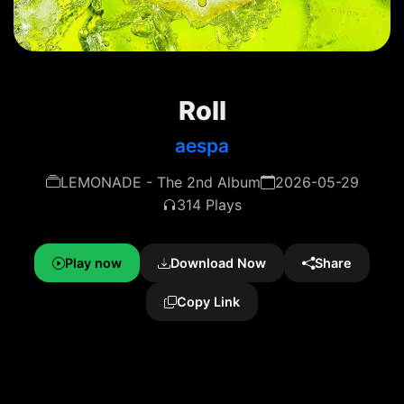
Roll
aespa
LEMONADE - The 2nd Album
2026-05-29
314 Plays
Play now
Download Now
Share
Copy Link