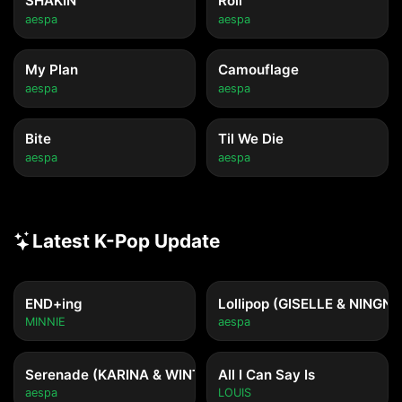
SHAKIN'
Roll
aespa
aespa
My Plan
Camouflage
aespa
aespa
Bite
Til We Die
aespa
aespa
Latest K-Pop Update
END+ing
Lollipop (GISELLE & NINGNI
MINNIE
aespa
Serenade (KARINA & WINTER)
All I Can Say Is
aespa
LOUIS