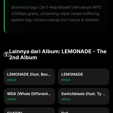
download lagu Can't Help Myself oleh aespa MP3
320kbps gratis, streaming cepat tanpa buffering,
update lagu terbaru setiap hari hanya di Matikiri.
Lainnya dari Album: LEMONADE - The
2nd Album
LEMONADE (feat. Becky G)
LEMONADE
aespa
aespa
WDA (Whole Different Animal) (feat. G-DRAGON)
Switchblade (feat. Ty Dolla $ign)
aespa
aespa