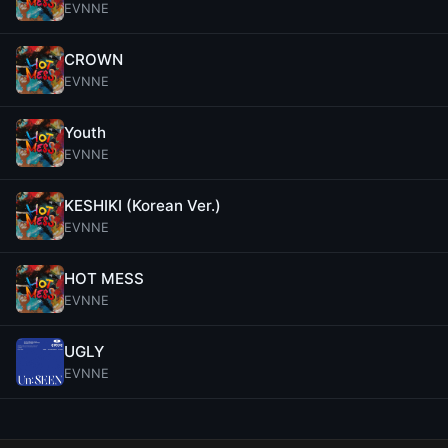
EVNNE
CROWN
EVNNE
Youth
EVNNE
KESHIKI (Korean Ver.)
EVNNE
HOT MESS
EVNNE
UGLY
EVNNE