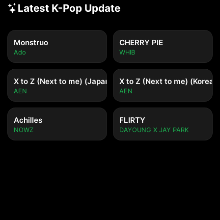
Latest K-Pop Update
Monstruo
CHERRY PIE
Ado
WHIB
X to Z (Next to me) (Japanese ver.)
X to Z (Next to me) (Korean 
AEN
AEN
Achilles
FLIRTY
NOWZ
DAYOUNG X JAY PARK