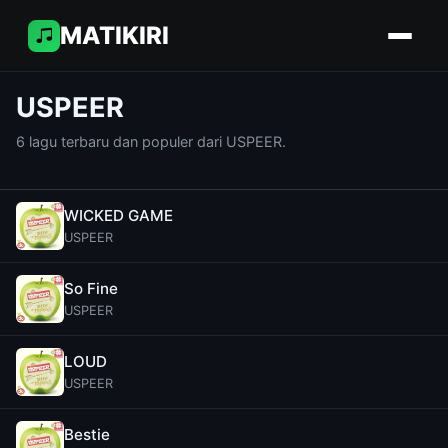
MATIKIRI
USPEER
6 lagu terbaru dan populer dari USPEER.
WICKED GAME
USPEER
So Fine
USPEER
LOUD
USPEER
Bestie