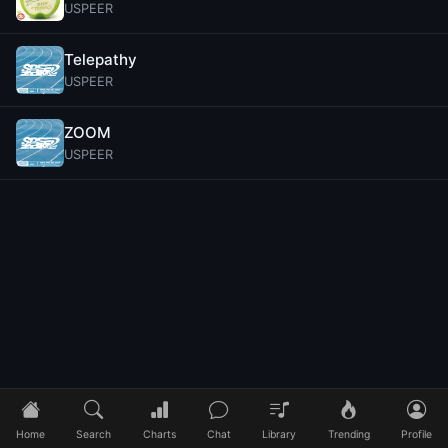
USPEER
Telepathy
USPEER
ZOOM
USPEER
Home
Search
Charts
Chat
Library
Trending
Profile