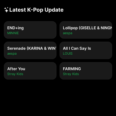
Latest K-Pop Update
END+ing
Lollipop (GISELLE & NINGNI
MINNIE
aespa
Serenade (KARINA & WINTER)
All I Can Say Is
aespa
LOUIS
After You
FARMING
Stray Kids
Stray Kids