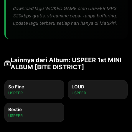
download lagu WICKED GAME oleh USPEER MP3
320kbps gratis, streaming cepat tanpa buffering,
update lagu terbaru setiap hari hanya di Matikiri.
Lainnya dari Album: USPEER 1st MINI
ALBUM [BITE DISTRICT]
So Fine
LOUD
USPEER
USPEER
Bestie
USPEER