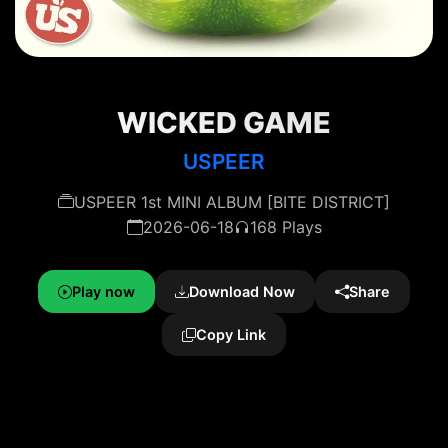
WICKED GAME
USPEER
USPEER 1st MINI ALBUM [BITE DISTRICT]
2026-06-18
168 Plays
Play now
Download Now
Share
Copy Link