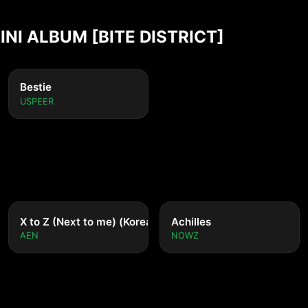
MINI ALBUM [BITE DISTRICT]
Bestie
USPEER
nese ver.)
X to Z (Next to me) (Korean ver.)
Achilles
AEN
NOWZ