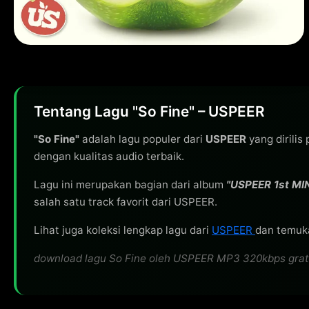
Tentang Lagu "So Fine" – USPEER
"So Fine"
adalah lagu populer dari
USPEER
yang dirilis
dengan kualitas audio terbaik.
Lagu ini merupakan bagian dari album
"USPEER 1st MI
salah satu track favorit dari USPEER.
Lihat juga koleksi lengkap lagu dari
USPEER
dan temuka
download lagu So Fine oleh USPEER MP3 320kbps gratis,