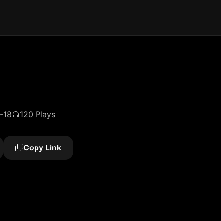
-18
120 Plays
Copy Link