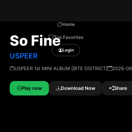
Home
So Fine
Top Favorites
Login
USPEER
USPEER 1st MINI ALBUM [BITE DISTRICT]
2026-06
Play now
Download Now
Share