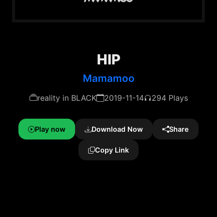
HIP
Mamamoo
reality in BLACK
2019-11-14
294 Plays
Play now
Download Now
Share
Copy Link