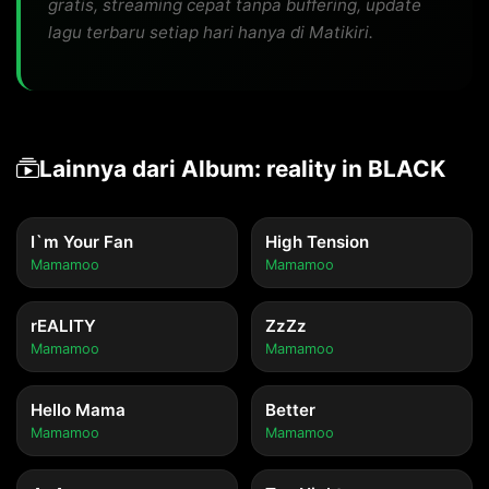
gratis, streaming cepat tanpa buffering, update
lagu terbaru setiap hari hanya di Matikiri.
Lainnya dari Album: reality in BLACK
I`m Your Fan
High Tension
Mamamoo
Mamamoo
rEALITY
ZzZz
Mamamoo
Mamamoo
Hello Mama
Better
Mamamoo
Mamamoo