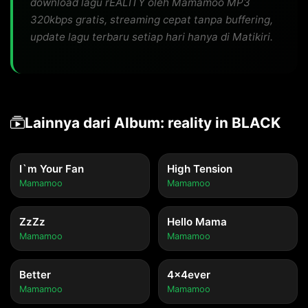
download lagu rEALITY oleh Mamamoo MP3
320kbps gratis, streaming cepat tanpa buffering,
update lagu terbaru setiap hari hanya di Matikiri.
Lainnya dari Album: reality in BLACK
I`m Your Fan
High Tension
Mamamoo
Mamamoo
ZzZz
Hello Mama
Mamamoo
Mamamoo
Better
4x4ever
Mamamoo
Mamamoo