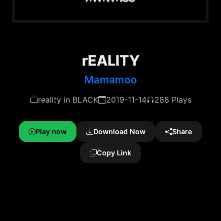
rEALITY
Mamamoo
reality in BLACK
2019-11-14
288 Plays
Play now
Download Now
Share
Copy Link