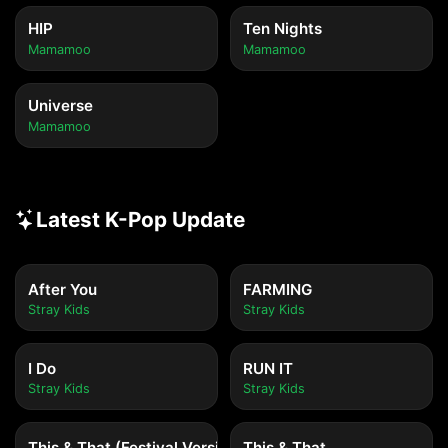
HIP
Ten Nights
Mamamoo
Mamamoo
Universe
Mamamoo
Latest K-Pop Update
After You
FARMING
Stray Kids
Stray Kids
I Do
RUN IT
Stray Kids
Stray Kids
This & That (Festival Version)
This & That