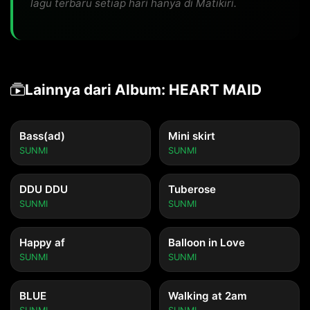
lagu terbaru setiap hari hanya di Matikiri.
Lainnya dari Album: HEART MAID
Bass(ad)
Mini skirt
SUNMI
SUNMI
DDU DDU
Tuberose
SUNMI
SUNMI
Happy af
Balloon in Love
SUNMI
SUNMI
BLUE
Walking at 2am