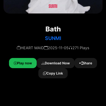
Bath
SUNMI
HEART MAID
2025-11-05
271 Plays
Play now
Download Now
Share
Copy Link