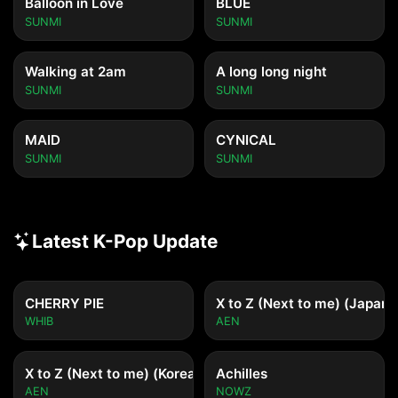
Balloon in Love
BLUE
SUNMI
SUNMI
Walking at 2am
A long long night
SUNMI
SUNMI
MAID
CYNICAL
SUNMI
SUNMI
Latest K-Pop Update
CHERRY PIE
X to Z (Next to me) (Japane
WHIB
AEN
X to Z (Next to me) (Korean ver.)
Achilles
AEN
NOWZ