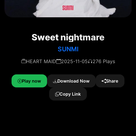
Sweet nightmare
SUNMI
HEART MAID
2025-11-05
276 Plays
Play now
Download Now
Share
Copy Link