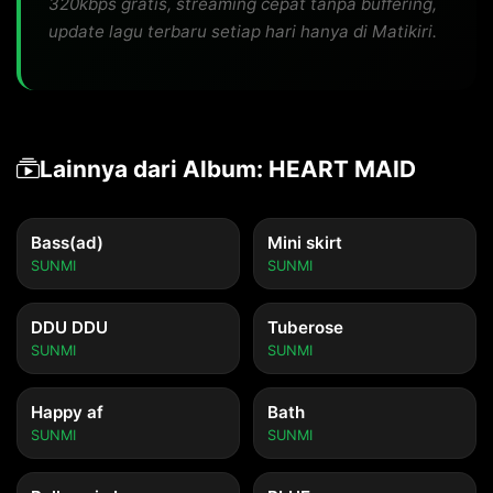
320kbps gratis, streaming cepat tanpa buffering,
update lagu terbaru setiap hari hanya di Matikiri.
Lainnya dari Album: HEART MAID
Bass(ad)
Mini skirt
SUNMI
SUNMI
DDU DDU
Tuberose
SUNMI
SUNMI
Happy af
Bath
SUNMI
SUNMI