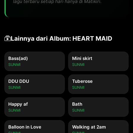
lagu terbaru setiap hari hanya di Matikiri.
Lainnya dari Album: HEART MAID
Bass(ad)
Mini skirt
SUNMI
SUNMI
DDU DDU
Tuberose
SUNMI
SUNMI
Happy af
Bath
SUNMI
SUNMI
Balloon in Love
Walking at 2am