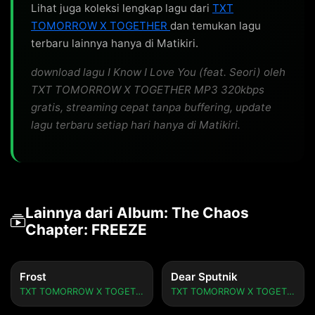
Lihat juga koleksi lengkap lagu dari
TXT
TOMORROW X TOGETHER
dan temukan lagu
terbaru lainnya hanya di Matikiri.
download lagu I Know I Love You (feat. Seori) oleh
TXT TOMORROW X TOGETHER MP3 320kbps
gratis, streaming cepat tanpa buffering, update
lagu terbaru setiap hari hanya di Matikiri.
Lainnya dari Album: The Chaos
Chapter: FREEZE
Frost
Dear Sputnik
TXT TOMORROW X TOGETHER
TXT TOMORROW X TOGETHER